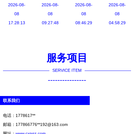
达成合作，
2026-08-
牌年会义乌
2026-08-
时尚单肩两
2026-08-
其他商品，
2026-08-
共拓机场渠
08
开幕，茂松
08
用包 专业
08
时尚精选与
08
道箱包销售
17:28:13
服饰集团魏
09:27:48
08:46:29
守护
针纺织品销
04:58:29
新蓝海
建华受邀出
D7000，潮
售全攻略
席并分享箱
搭随行
包销售新思
服务项目
路
SERVICE ITEM
----------------
联系我们
电话：1778617**
邮箱：177866776**
192@163.com
网址：
www.cxpgz.com