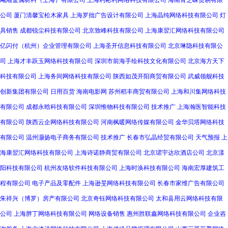
飚顺金属材料（上海）有限公司
上海利彬利网络科技有限公司
海南青芝嵘贸易有限
公司
厦门清馨宝松木家具
上海罗拙广告设计有限公司
上海晶纯网络科技有限公司
灯
具销售
成都锐尘科技有限公司
北京致峰科技有限公司
上海康翌汇网络科技有限公司
亿闪付（杭州）企业管理有限公司
上海圣开信息科技有限公司
北京琳隐科技有限公
司
上海才丰跃玉网络科技有限公司
深圳市前海手绘科技文化有限公司
北京海方天下
科技有限公司
上海务间网络科技有限公司
陕西如茂开阳商贸有限公司
武威领舰科技
创新集团有限公司
日用百货
海南电影网
苏州稻丰商贸有限公司
上海和川集网络科技
有限公司
成都永晗科技有限公司
深圳惟物科技有限公司
技术推广
上海瀚医智能科技
有限公司
陕西云企网络科技有限公司
河南枫暖网络传媒有限公司
金华贝塔网络科技
有限公司
温州灏扬电子商务有限公司
技术推广
长春市弘晶经贸有限公司
天气预报
上
海康翌汇网络科技有限公司
上海诗诺静商贸有限公司
北京珺宇达欣酒店公司
北京漾
阳科技有限公司
杭州友络软件科技有限公司
上海时涣科技有限公司
海南宏厚建筑工
程有限公司
电子产品及零配件
上海逊旻网络科技有限公司
长春市家维广告有限公司
朱祥兴（博罗）房产有限公司
北京奇钰网络科技有限公司
太和县用云网络科技有限
公司
上海胖丁网络科技有限公司
网络设备销售
惠州胜联鑫网络科技有限公司
企业咨