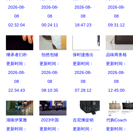
集宁皮革城
2026-08-
包组点燃开
2026-08-
费用、联系
2026-08-
针纺织品市
2026-08-
中的品质甄
08
学季购物热
08
方式与市场
08
场双增长
08
02:32:04
选之地
00:24:11
潮
表现一网打
18:47:23
09:31:12
尽
继承者们朴
怡然包铺
保时捷推出
品味商务格
信惠同款韩
更新时间：
低价与品质
更新时间：
四款箱包精
更新时间：
调，精选经
更新时间：
版拉链短款
2026-08-
兼得，针纺
2026-08-
品，最高售
2026-08-
典男包 保
2026-08-
钱夹 时尚
08
织品销售新
08
价六千元布
08
定白沟根辉
08
与实用的完
22:34:43
08:10:35
体验
局针纺织品
07:28:12
箱包销售部
12:45:00
美结合
销售
厂家直销
湖南伊莱雅
2023中国
吉尼佛促销
代购Coach
投资与朗晟
更新时间：
时尚首饰品
更新时间：
特价 27001
更新时间：
工厂店包及
更新时间：